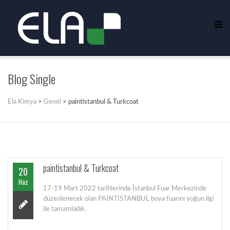
Blog Single
Ela Kimya
>
Genel
>
paintistanbul & Turkcoat
paintistanbul & Turkcoat
20
Haz
17-19 Mart 2022 tarihlerinde İstanbul Fuar Merkezinde
düzenlenecek olan PAINTISTANBUL boya fuarını yoğun ilgi
ile tamamladık.