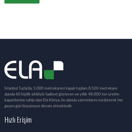
İstanbul Tuzla’da, 5.000 metrekaresi kapalı toplam 8.500 metrekare
alanda 60 kişilik ekibiyle faaliyet gösteren ve yıllık 48.000 ton üretim
kapasitesine sahip olan Ela Kimya, bu alanda yatırımlarını sürdürerek her
geçen gün büyümeye devam etmektedir.
Hızlı Erişim