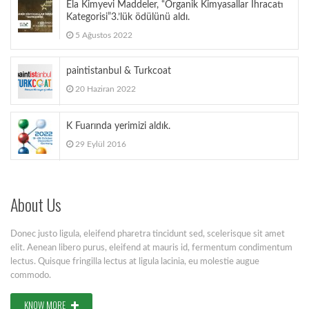
Ela Kimyevi Maddeler, “Organik Kimyasallar İhracatı
Kategorisi”3.’lük ödülünü aldı.
5 Ağustos 2022
paintistanbul & Turkcoat
20 Haziran 2022
K Fuarında yerimizi aldık.
29 Eylül 2016
About Us
Donec justo ligula, eleifend pharetra tincidunt sed, scelerisque sit amet
elit. Aenean libero purus, eleifend at mauris id, fermentum condimentum
lectus. Quisque fringilla lectus at ligula lacinia, eu molestie augue
commodo.
KNOW MORE